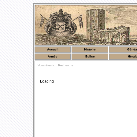
Accueil
Histoire
Généa
Armée
Eglise
Héral
Vous êtes ici : Recherche
Loading