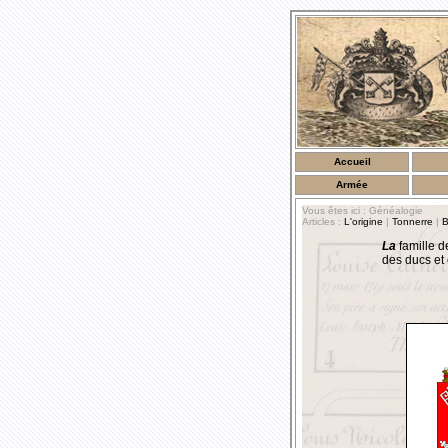
Accueil
Armée
Vous êtes ici : Généalogie
Articles :
L'origine
|
Tonnerre
|
B
La
famille d
des ducs et 