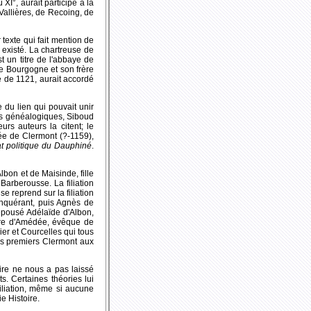
au XI°, aurait participé à la
Vallières, de Recoing, de
exte qui fait mention de
s existé. La chartreuse de
t un titre de l'abbaye de
de Bourgogne et son frère
e de 1121, aurait accordé
 du lien qui pouvait unir
es généalogiques, Siboud
rs auteurs la citent; le
ée de Clermont (?-1159),
at politique du Dauphiné
.
lbon et de Maisinde, fille
 Barberousse. La filiation
e reprend sur la filiation
onquérant, puis Agnès de
 épousé Adélaïde d'Albon,
 père d'Amédée, évêque de
er et Courcelles qui tous
les premiers Clermont aux
oire ne nous a pas laissé
. Certaines théories lui
iliation, même si aucune
e Histoire.