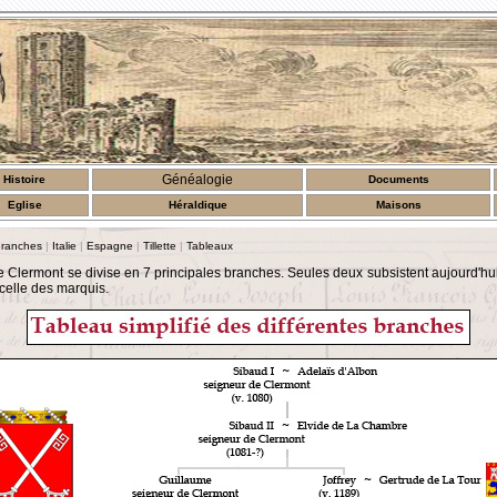
Généalogie
Histoire
Documents
Eglise
Héraldique
Maisons
ranches
|
Italie
|
Espagne
|
Tillette
|
Tableaux
e Clermont se divise en 7 principales branches. Seules deux subsistent aujourd'hu
celle des marquis.