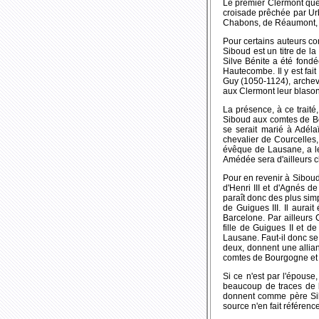
Le premier Clermont que l
croisade prêchée par Urb
Chabons, de Réaumont, d
Pour certains auteurs c
Siboud est un titre de la
Silve Bénite a été fondé
Hautecombe. Il y est fai
Guy (1050-1124), archevê
aux Clermont leur blason
La présence, à ce traité
Siboud aux comtes de Bo
se serait marié à Adéla
chevalier de Courcelles
évêque de Lausane, a l
Amédée sera d'ailleurs 
Pour en revenir à Siboud,
d'Henri III et d'Agnés de
paraît donc des plus simp
de Guigues III. Il aura
Barcelone. Par ailleurs
fille de Guigues II et d
Lausane. Faut-il donc se
deux, donnent une allian
comtes de Bourgogne et
Si ce n'est par l'épouse
beaucoup de traces de l
donnent comme père Sibo
source n'en fait référenc