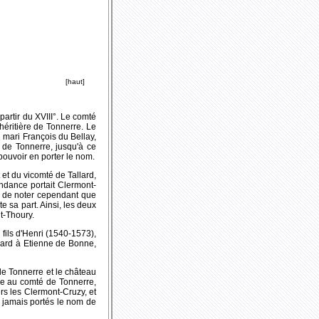
[haut]
partir du XVIII°. Le comté
éritière de Tonnerre. Le
n mari François du Bellay,
 de Tonnerre, jusqu'à ce
 pouvoir en porter le nom.
 et du vicomté de Tallard,
endance portait Clermont-
nt de noter cependant que
e sa part. Ainsi, les deux
nt-Thoury.
fils d'Henri (1540-1573),
lard à Etienne de Bonne,
de Tonnerre et le château
re au comté de Tonnerre,
ers les Clermont-Cruzy, et
s jamais portés le nom de