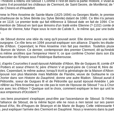
'histoire a retenu est Siboud I. Comme il l'est dit dans la partie
Histoire
, il vivait 
ains II et possédait les châteaux de Clermont, de Saint Geoire, de Montferrat, de 
e Chirens et d'Hautefort.
omme le Père Anselme de Sainte-Marie (1625-1694) ou Georges Martin, le premier t
 chartreuse de la Silve Bénite (ou Sylve Bénite) datant de 1080. Ce titre n'a jamai
e en 1116. Le premier texte qui fait référence à Siboud date en fait de 1094. C'es
t mention de Siboud en tant que témoins d'un traité entre Etienne (?-1102) comte 
que de Vienne, futur Pape sous le nom de Calixte II... le même qui, par une bull
.
, de Siboud donne une idée du rang qu'il pouvait avoir. Elle donne aussi une idée
urgogne. Ce rôle tenu en 1094 pourrait expliquer son alliance. D'après les étud
ïde d'Albon. Cependant, le Père Anselme n'en fait pas mention. Toutefois plusieu
, Burnon de Voiron. Ce dernier, contemporain des premier Clermont, dit qu'Améd
es même ancêtres que l'empereur Henri V, ce que confirme Chorier dans son
Et
chancelier de l'Empire sous Frédérique Barberousse.
 d'après Courcelles il avait épousé Adélaïde d'Albon, fille de Guigues III, comte d'A
 Poitiers et soeur d'Henri IV, père d'Henri V et grand-père de Conrad III, frère de
les. Cependant, le même auteur, lorsqu'il écrit la généalogie de la Maison d'Albon s
it épousé non plus Maisinde mais Mathilde de Flandre, veuve de Guillaume le c
 Chorier dans son
Histoire du Dauphiné
, donne une autre filiation. Siboud aurait
e Pétronille, soeur de Guigues III et de Pétronille qui aurait épousé Amédée I,
 référer au Père Anselme qui ne cite pas le nom de l'épouse de Siboud ? ou à Chori
ce avec les d'Albon ? Quelque soit le choix, comment expliquer le lien qui unit 
 aux empereurs d'Occident ?
, ces liens pourraient s'expliquer, peut-être par l'ascendance de Siboud. Si l'Hist
'alliance de Siboud, de la même façon elle ne nous a rien laissé sur ses parents
ud d'Aix, fils d'Hugues de Briançon et de Marie de Bugey. Cette intéressante f
e, peut expliquer l'arrivée des Clermont en Dauphiné. Nous y revenons dans la parti