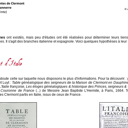
hes
ont existés, mais peu d'études ont été réalisées pour déterminer leurs liens
s. Il s'agit des branches italienne et espagnole. Voici quelques hypothèses à leur 
oute celle sur laquelle nous disposons le plus d'informations. Pour la découvrir : p
t Luyt :
Table généalogique des seigneurs de la Maison de Clermont en Dauphiné
L'Italie françoise, Les éloges généalogiques & historique des Princes, seigneurs &
la Couronne de France
(...) de Messire Jean Baptiste L'Hermite, à Paris, 1664. 
s Clermont partis en Italie, issus de ceux de France.