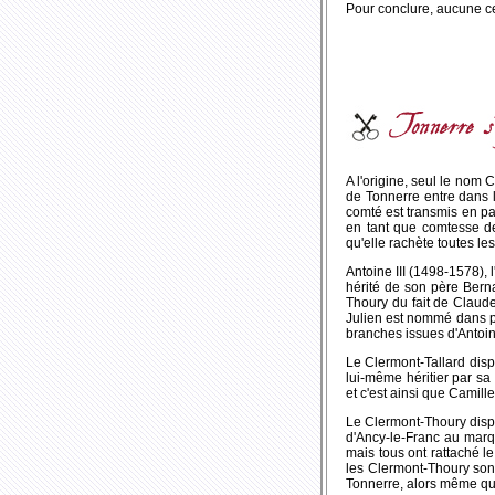
Pour conclure, aucune ce
A l'origine, seul le nom 
de Tonnerre entre dans 
comté est transmis en par
en tant que comtesse de
qu'elle rachète toutes le
Antoine III (1498-1578), 
hérité de son père Berna
Thoury du fait de Claude
Julien est nommé dans plu
branches issues d'Antoine
Le Clermont-Tallard disp
lui-même héritier par s
et c'est ainsi que Camill
Le Clermont-Thoury dispa
d'Ancy-le-Franc au marq
mais tous ont rattaché le
les Clermont-Thoury sont
Tonnerre, alors même qu'il