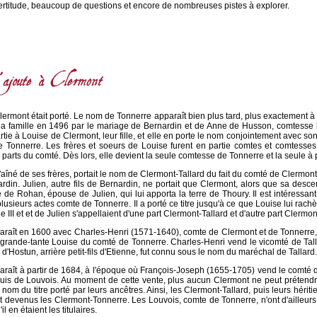
rtitude, beaucoup de questions et encore de nombreuses pistes à explorer.
Clermont était porté. Le nom de Tonnerre apparaît bien plus tard, plus exactement à 
la famille en 1496 par le mariage de Bernardin et de Anne de Husson, comtesse h
tie à Louise de Clermont, leur fille, et elle en porte le nom conjointement avec so
 Tonnerre. Les frères et soeurs de Louise furent en partie comtes et comtesses
s parts du comté. Dès lors, elle devient la seule comtesse de Tonnerre et la seule à
l'aîné de ses frères, portait le nom de Clermont-Tallard du fait du comté de Clermont
rdin. Julien, autre fils de Bernardin, ne portait que Clermont, alors que sa desc
 de Rohan, épouse de Julien, qui lui apporta la terre de Thoury. Il est intéressa
sieurs actes comte de Tonnerre. Il a porté ce titre jusqu'à ce que Louise lui rachèt
 III et et de Julien s'appellaient d'une part Clermont-Tallard et d'autre part Clermo
araît en 1600 avec Charles-Henri (1571-1640), comte de Clermont et de Tonnerre, 
a grande-tante Louise du comté de Tonnerre. Charles-Henri vend le vicomté de Tal
e d'Hostun, arrière petit-fils d'Etienne, fut connu sous le nom du maréchal de Tallard.
raît à partir de 1684, à l'époque où François-Joseph (1655-1705) vend le comté 
uis de Louvois. Au moment de cette vente, plus aucun Clermont ne peut prétend
 nom du titre porté par leurs ancêtres. Ainsi, les Clermont-Tallard, puis leurs hériti
 devenus les Clermont-Tonnerre. Les Louvois, comte de Tonnerre, n'ont d'ailleur
 en étaient les titulaires.