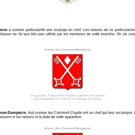
ison
a comme particularité une losange en chef. Les raisons de ce particulari
e blason ne fut que trés peu utilisé par les membres de cette branche. On ne conn
Armes des Clermont-Montoison
De gueules, à deux clés d'argent, passées en sautoir,
accompagnées en chef d'une losange du même
mont-Dampierre
, tout comme les Clermont-Chaste ont un chef qui leur est propre. I
ssons ni les raisons ni la date de cette apparition.
Armes des Clermont-Dampierre