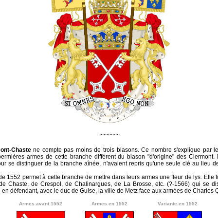
..............
ont-Chaste
ne compte pas moins de trois blasons. Ce nombre s'explique par le
ermières armes de cette branche diffèrent du blason "d'origine" des Clermont. E
ur se distinguer de la branche aînée, n'avaient repris qu'une seule clé au lieu 
e 1552 permet à cette branche de mettre dans leurs armes une fleur de lys. Elle 
 de Chaste, de Crespol, de Chalinargues, de La Brosse, etc. (?-1566) qui se dis
n défendant, avec le duc de Guise, la ville de Metz face aux armées de Charles Q
Armes avant 1552
Armes en 1552
Variante en 1552