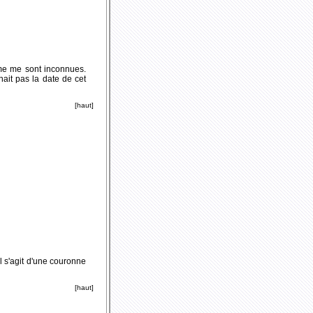
sme me sont inconnues.
ait pas la date de cet
[haut]
l s'agit d'une couronne
[haut]