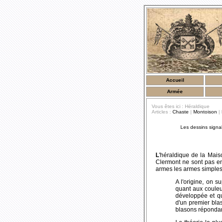
Accueil
Armée
Vous êtes ici : Héraldique
Articles :
Chaste
|
Montoison
|
Les dessins signa
L
'héraldique de la Mais
Clermont ne sont pas enr
armes les armes simples
A l'origine, on s
quant aux couleur
développée et qu'
d'un premier blas
blasons répondant