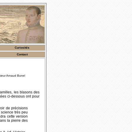
Curiosités
Contact
sieur Arnaud Bunel
familles, les blasons des
itées ci-dessous ont pour
voir de précisions
e science très peu
ndra cette version
dans la pierre des