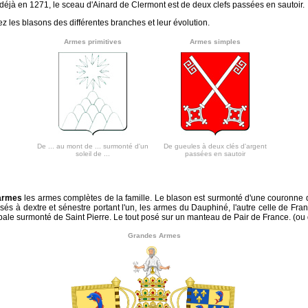
, déjà en 1271, le sceau d'Ainard de Clermont est de deux clefs passées en sautoir.
z les blasons des différentes branches et leur évolution.
Armes primitives
Armes simples
De ... au mont de ... surmonté d'un
De gueules à deux clés d'argent
soleil de ...
passées en sautoir
armes
les armes complètes de la famille. Le blason est surmonté d'une couronne de
és à dextre et sénestre portant l'un, les armes du Dauphiné, l'autre celle de Fr
apale surmonté de Saint Pierre. Le tout posé sur un manteau de Pair de France. (ou 
Grandes Armes