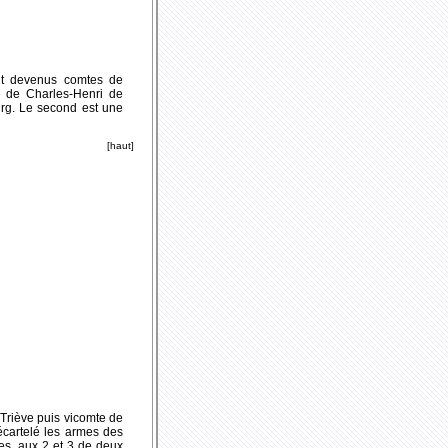
nt devenus comtes de
e de Charles-Henri de
rg. Le second est une
[haut]
Triève puis vicomte de
écartelé les armes des
les, aux 2 et 3 de deux