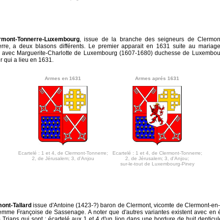
rmont-Tonnerre-Luxembourg
, issue de la branche des seigneurs de Clermo
rre, a deux blasons différents. Le premier apparait en 1631 suite au mariag
 avec Marguerite-Charlotte de Luxembourg (1607-1680) duchesse de Luxembou
r qui a lieu en 1631.
Armes en 1631
Armes aprés 1631
Ecartelé : 1 et 4, de Clermont-Tonnerre;
Ecartelé : 1 et 4, de Clermont-Tonnerre;
2, de Jérusalem; 3, d'Anjou
2, de Jérusalem; 3, d'Anjou;
sur-le-tout de Luxembourg-Piney
ont-Tallard
issue d'Antoine (1423-?) baron de Clermont, vicomte de Clermont-en-
 femme Françoise de Sassenage. A noter que d'autres variantes existent avec en 
 Trians qui sont : écartelé aux 1 et 4 d'un lion dans une bordure de huit denticu