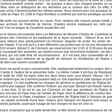
s répandue est que, depuis 1120 (ou 1121 selon les sources) et la bulle de Calixte
 Clermont portentt comme armes : de gueules à deux clés d'argent posées en sauto
ais elles se distinguent de ces dernières par la couleur des clés. En effet, il
Pape et les Clermont portent les mêmes armes. Nous verrons plus loin pourquoi la 
e celle du Pape. En 1296 le Pape Boniface a confirmé par bref les privilèges accord
tte bulle est souvent remise en cause. Pour certains elle n'aurait jamais existé, 
aux archives de l'évêché de Vienne. D'autres encore expliquent les clefs par
nt. Clar en langue du Dauphiné voulait dire clef.
sur le blason est soulevée dans
Les Mémoires de Messire Charles de Castelnau
d
 armes des Clermont et les expliquent de la façon suivante :
"Siboud III ou son 
quis ailleurs plus glorieusement cet honneur singulier de porter les armes de
are Papale. II est vrai qu'il y a des Mémoires qui portent que ce fut une récompen
1110 envers Siboud S. de Clermont, qui vivait encore l'an 1130. & 1136 pour de gra
la nouveauté des armoiries, qui étaient encore trop récemment instituées, me fait
cent, qui est cette forte de reconnaissance : & il est bien plus convenable de cr
ssion, que pour mémoire de la dignité de General ou Gonfalonier de l'Eglise
rité dans une Guerre considérable."
éorie me paraît la plus convaincante. Elle expliquerait notamment la couleur des cl
Calixte II, l'auteur de la présumée bulle. Le même Calixte II est Guy de Bourgogn
 traité de 1094 fut signé entre les deux frères avec pour témoin Siboud I de 
ble évident que les Clermont jouaient déjà un rôle important à cette époque et qu'ils
urgogne. Ce lien justifierait les charges de général ou gonfalonier de l'Eglise d
aît la plus logique. Elle confirme l'histoire qui veut que Siboud II ait chassé l'anti
à ses frais. Si tel est le cas, les Clermont, en tant que serviteurs de l'Eglise
urs, non pas du Pape mais de l'armée du Pape. Ainsi la différence de couleur des 
ent et or pour le Pape, s'explique. La bannière de l'Eglise était à l'époque de gu
 en sautoir surmonté d'une tiare. Notons qu'à l'époque les blasons sont assez 
iries parlante, avant que l'usage de leur charges ne leur en crée un.
t peut conjecturez que la bulle devait être un titre donné en reconnaissance de l'ac