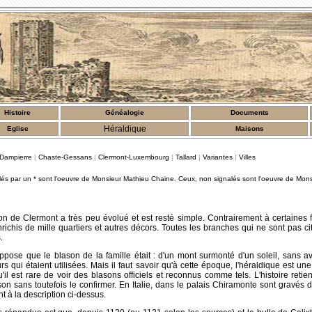
Histoire
Généalogie
Documents
Héraldique
Eglise
Maisons
Dampierre
|
Chaste-Gessans
|
Clermont-Luxembourg
|
Tallard
|
Variantes
|
Villes
lés par un * sont l'oeuvre de Monsieur Mathieu Chaine. Ceux, non signalés sont l'oeuvre de Mon
on de Clermont a très peu évolué et est resté simple. Contrairement à certaines 
ichis de mille quartiers et autres décors. Toutes les branches qui ne sont pas c
.
uppose que le blason de la famille était : d'un mont surmonté d'un soleil, sans a
s qui étaient utilisées. Mais il faut savoir qu'à cette époque, l'héraldique est un
il est rare de voir des blasons officiels et reconnus comme tels. L'histoire retie
on sans toutefois le confirmer. En Italie, dans le palais Chiramonte sont gravés 
 à la description ci-dessus.