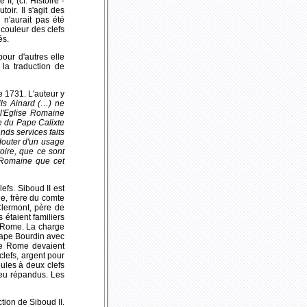
 II, (cf.
Histoire -
ir. Il s'agit des
 n'aurait pas été
couleur des clefs
és.
pour d'autres elle
 la traduction de
e 1731. L'auteur y
fils Ainard (…) ne
 l'Eglise Romaine
se du Pape Calixte
nds services faits
 douter d'un usage
oire, que ce sont
 Romaine que cet
efs. Siboud II est
e, frère du comte
Clermont, père de
 étaient familiers
e Rome. La charge
-pape Bourdin avec
 de Rome devaient
clefs, argent pour
eules à deux clefs
peu répandus. Les
tion de Siboud II.