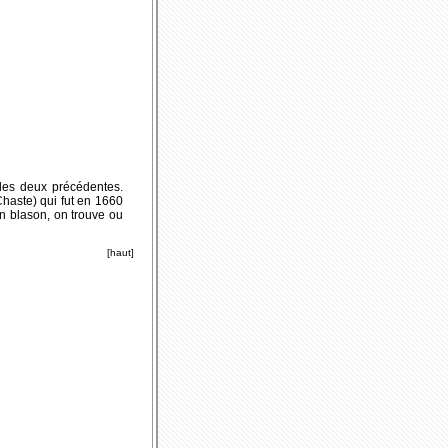
les deux précédentes.
haste) qui fut en 1660
n blason, on trouve ou
[haut]