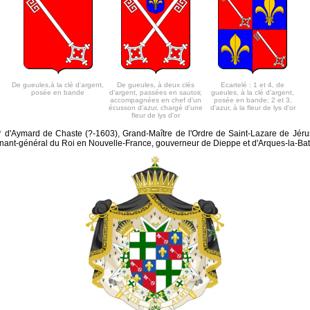
De gueules,à la clé d'argent,
De gueules, à deux clés
Ecartelé : 1 et 4, de
posée en bande
d'argent, passées en sautoir,
gueules, à la clé d'argent,
accompagnées en chef d'un
posée en bande; 2 et 3,
écusson d'azur, chargé d'une
d'azur, à la fleur de lys d'or
fleur de lys d'or
 d'Aymard de Chaste (?-1603), Grand-Maître de l'Ordre de Saint-Lazare de Jéru
nant-général du Roi en Nouvelle-France, gouverneur de Dieppe et d'Arques-la-Bata