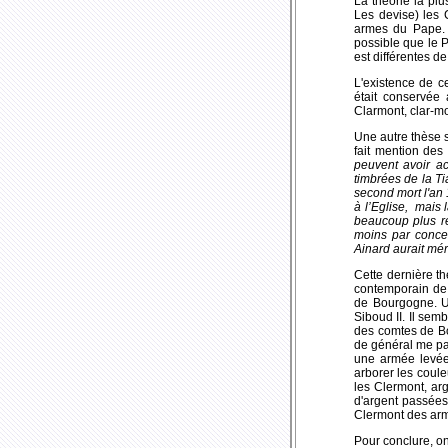
La théorie la plu
Les devise
) les
armes du Pape. M
possible que le 
est différentes d
L'existence de ce
était conservée 
Clarmont, clar-mo
Une autre thèse 
fait mention des
peuvent avoir ac
timbrées de la Ti
second mort l'an 
à l’Eglise, mais 
beaucoup plus ré
moins par conce
Ainard aurait mé
Cette dernière th
contemporain de 
de Bourgogne. Un
Siboud II. Il sem
des comtes de Bo
de général me par
une armée levée 
arborer les coule
les Clermont, arg
d'argent passées
Clermont des armo
Pour conclure, on