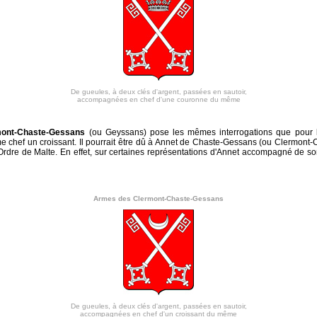
De gueules, à deux clés d'argent, passées en sautoir,
accompagnées en chef d'une couronne du même
mont-Chaste-Gessans
(ou Geyssans) pose les mêmes interrogations que pour 
 chef un croissant. Il pourrait être dû à Annet de Chaste-Gessans (ou Clermont-C
'Ordre de Malte. En effet, sur certaines représentations d'Annet accompagné de so
Armes des Clermont-Chaste-Gessans
De gueules, à deux clés d'argent, passées en sautoir,
accompagnées en chef d'un croissant du même