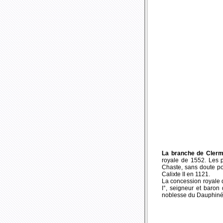
La branche de Clerm
royale de 1552. Les p
Chaste, sans doute po
Calixte II en 1121.
La concession royale d
I°, seigneur et baron
noblesse du Dauphiné e