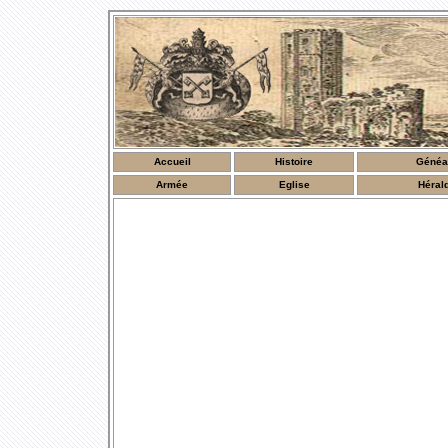
Accueil
Histoire
Généa
Armée
Eglise
Héral