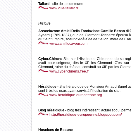
Tallard
- site de la commune
www.ville-tallard.fr
Histoire
Associazone Amici Della Fondazione Camillo Benso di
Aynard (1769-1837), duc de Clermont-Tonnerre épousa à T
du Saint Empire, soeur d'Adélaïde de Sellon, mère de Cam
www.camillocavour.com
Cyber.Chirens
Site sur l'Histoire de Chirens et de sa ré
avait pour seigneur, dès le XI° les Clermont. C'est sur
Clermont, ruine du château construit au XII° par les Clermo
www.cyber.chirens.free.fr
Héraldique
- Site héraldique de Monsieur Arnaud Bunel qui 
sont tirés les écus ayant servis à l'illustration du site.
www.heraldique-europeenne.org
Blog héraldique -
blog très intéressant, actuel et qui perm
http://heraldique-europeenne.blogspot.com/
Hospices de Beaune