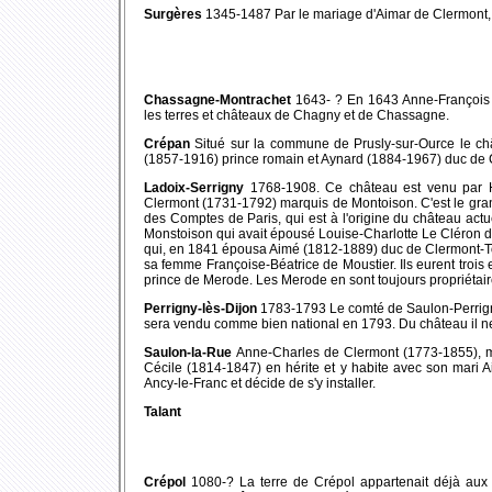
Surgères
1345-1487 Par le mariage d'Aimar de Clermont,
Chassagne-Montrachet
1643- ? En 1643 Anne-François 
les terres et châteaux de Chagny et de Chassagne.
Crépan
Situé sur la commune de Prusly-sur-Ource le chât
(1857-1916) prince romain et Aynard (1884-1967) duc de 
Ladoix-Serrigny
1768-1908. Ce château est venu par He
Clermont (1731-1792) marquis de Montoison. C'est le gran
des Comptes de Paris, qui est à l'origine du château act
Monstoison qui avait épousé Louise-Charlotte Le Cléron d'
qui, en 1841 épousa Aimé (1812-1889) duc de Clermont-Ton
sa femme Françoise-Béatrice de Moustier. Ils eurent troi
prince de Merode. Les Merode en sont toujours propriétair
Perrigny-lès-Dijon
1783-1793 Le comté de Saulon-Perrign
sera vendu comme bien national en 1793. Du château il ne
Saulon-la-Rue
Anne-Charles de Clermont (1773-1855), m
Cécile (1814-1847) en hérite et y habite avec son mari 
Ancy-le-Franc et décide de s'y installer.
Talant
Crépol
1080-? La terre de Crépol appartenait déjà aux 