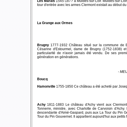
Les Marais
1545-187? à Muides-sur-Loir. Muides-sur-Loir f
tour d'entrée avec les armes Clermont existait au début du s
La Grange aux Ormes
Brugny
1777-1932 Château situé sur la commune de Bru
Césarine d'Estourmel, dame de Brugny (1752-1838) et 
particularité de n'avoir jamais été vendu. De ses premie
génération en générations.
- ME
Boucq
Hamonville
1755-1850 Ce château a été acheté par Josep
Achy
1811-1883 Le château d'Achy vient aux Clermont
Tonnerre, ministre, avec Charlotte de Carvoisin d'Achy.
descendante d'Aimé-Gaspard, puis aux La Tour du Pin G
Tour du Pin Gouvernet. Il appartient aujourd'hui aux petits