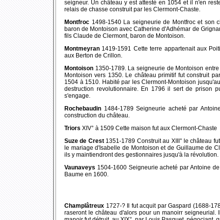
seigneur. Un château y est attesté en 1054 et il n'en rest
relais de chasse construit par les Clermont-Chaste.
Montfroc
1498-1540 La seigneurie de Montfroc et son c
baron de Montoison avec Catherine d'Adhémar de Grignan
fils Claude de Clermont, baron de Montoison.
Montmeyran
1419-1591 Cette terre appartenait aux Poiti
aux Berton de Crillon.
Montoison
1350-1789. La seigneurie de Montoison entre d
Montoison vers 1350. Le château primitif fut construit p
1504 à 1510. Habité par les Clermont-Montoison jusqu'au 
destruction revolutionnaire. En 1796 il sert de prison
s'engage.
Rochebaudin
1484-1789 Seigneurie acheté par Antoine 
construction du château.
Triors
XIV° à 1509 Cette maison fut aux Clermont-Chaste
Suze de Crest
1351-1789 Construit au XIII° le château fut
le mariage d'Isabelle de Montoison et de Guillaume de C
ils y maintiendront des gestionnaires jusqu'à la révolution.
Vaunaveys
1504-1600 Seigneurie acheté par Antoine de 
Baume en 1600.
Champlâtreux
1727-? Il fut acquit par Gaspard (1688-17
raseront le château d'alors pour un manoirr seigneurial.
manoir fut détruit, au XIX°, par Louis Pasquet, négociant, qui 