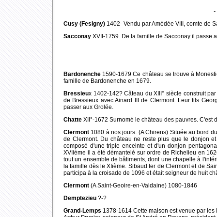
-
Cusy (Fesigny)
1402- Vendu par Amédée VIII, comte de Sa
Sacconay
XVII-1759. De la famille de Sacconay il passe 
Bardonenche
1590-1679 Ce château se trouve à Monestier
famille de Bardonenche en 1679.
Bressieu
x 1402-142? Câteau du XIII° siècle construit par
de Bressieux avec Ainard III de Clermont. Leur fils Geor
passer aux Grolée.
Chatte
XII°-1672 Surnomé le château des pauvres. C'est 
Clermont
1080 à nos jours. (A Chirens) Située au bord du 
de Clermont. Du château ne reste plus que le donjon et q
composé d'une triple enceinte et d'un donjon pentagonal
XVIième il a été démantelé sur ordre de Richelieu en 1626
tout un ensemble de bâtiments, dont une chapelle à l'intér
la famille dès le XIième. Sibaud Ier de Clermont et de Sai
participa à la croisade de 1096 et était seigneur de huit ch
Clermont
(A Saint-Geoire-en-Valdaine) 1080-1846
Demptezieu
?-?
Grand-Lemps
1378-1614 Cette maison est venue par les B