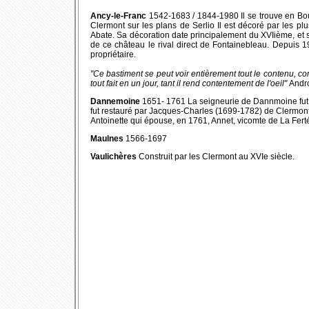
Ancy-le-Franc
1542-1683 / 1844-1980 Il se trouve en Bour
Clermont sur les plans de Serlio Il est décoré par les pl
Abate. Sa décoration date principalement du XVIième, et si
de ce château le rival direct de Fontainebleau. Depuis 19
propriétaire.
"Ce bastiment se peut voir entièrement tout le contenu, com
tout fait en un jour, tant il rend contentement de l'oeil"
Andr
Dannemoine
1651- 1761 La seigneurie de Dannmoine fut 
fut restauré par Jacques-Charles (1699-1782) de Clermont-
Antoinette qui épouse, en 1761, Annet, vicomte de La Fer
Maulnes
1566-1697
Vaulichères
Construit par les Clermont au XVIe siècle.