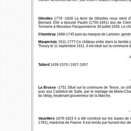
Glisolles
1779 -1926 La terre de Glisolles nous vient d'A
Bernard. Elle a épousé Paulin (1750-1841) duc de Clerm
Tonnerre à Monsieur Pacquement le 30 juillet 1926. Le ch
Chambray
1688-1745 puis au marquis de Lannion, gendr
Maupertuis
1611-17?? Ce château entre dans la famille 
Thoury le 11 septembre 1611. Il est situé sur la commune de
-
Tallard
1439-1570 / 1927-1957
La Brosse
-1751 Situé sur la commune de Tence, ce ch
puis aux Caillebot de Salle, par le mariage de Marie-Cha
du Velay, lieutenant gouverneur de la Marche.
-
Vauvillers
1679-1823 Il a été construit sur les bases d
1781), maréchal de France. Il est vendu par Aynard duc 