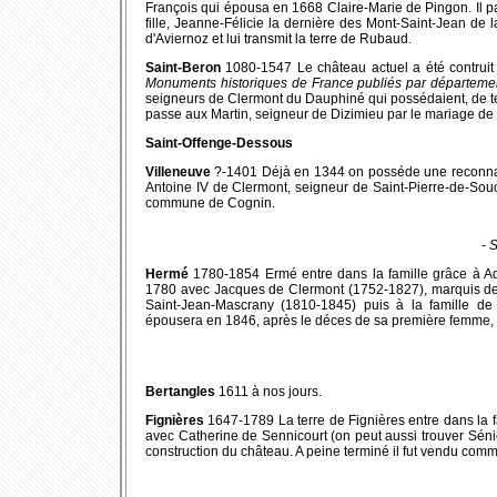
François qui épousa en 1668 Claire-Marie de Pingon. Il 
fille, Jeanne-Félicie la dernière des Mont-Saint-Jean 
d'Aviernoz et lui transmit la terre de Rubaud.
Saint-Beron
1080-1547 Le château actuel a été contruit
Monuments historiques de France publiés par départeme
seigneurs de Clermont du Dauphiné qui possédaient, de t
passe aux Martin, seigneur de Dizimieu par le mariage de
Saint-Offenge-Dessous
Villeneuve
?-1401 Déjà en 1344 on posséde une reconnai
Antoine IV de Clermont, seigneur de Saint-Pierre-de-Soucy
commune de Cognin.
- 
Hermé
1780-1854 Ermé entre dans la famille grâce à Ad
1780 avec Jacques de Clermont (1752-1827), marquis de 
Saint-Jean-Mascrany (1810-1845) puis à la famille d
épousera en 1846, après le déces de sa première femme, 
Bertangles
1611 à nos jours.
Fignières
1647-1789 La terre de Fignières entre dans la 
avec Catherine de Sennicourt (on peut aussi trouver Séni
construction du château. A peine terminé il fut vendu comme