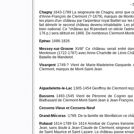
- 
Chagny
1643-1789 La seigneurie de Chagny, ainsi que ce
d'Anne-François de Clermont (?-1679), marquis de Montois
les plans d'un château par l'arpenteur royal Baillet sur 
fait démolir le second château devenu inhabitable. Les 
bien national. Ce "château qui fit pendant un siècle l'adm
176 p.) sera détruit en 1866. De nombreux Clermont-Monto
Epinac
1686-1826
Messey-sur-Grosne
XVIII° Ce château serait entré da
Montoison (1722-1787) avec Anne-Charlotte de Lévis Châte
Bataille de Mandelot.
Visargent
1749-? Vient de Marie-Madeleine-Gasparde 
Clermont, marquis de Mont-Saint-Jean.
Aiguebelette-le-Lac
1305-1454 Geoffroy de Clermont reç
Bassens
1493-1545 Vient de Péronne de Cognin qui é
Blathasard de Clermont-Mont-Saint-Jean à Jean-François
Cessens-Vieux et Cessens-Neuf
Grand-Mécoras
-1789. De la famille de Montfalcon ce c
Rubaud
1614-1789 En 1614 Annibal de Cuynes transmet c
Jean, sans doute à Jean-Claude de Clermont, seigneur d
de Saint Maurice et Saint Lazare. Le château passe ensuite