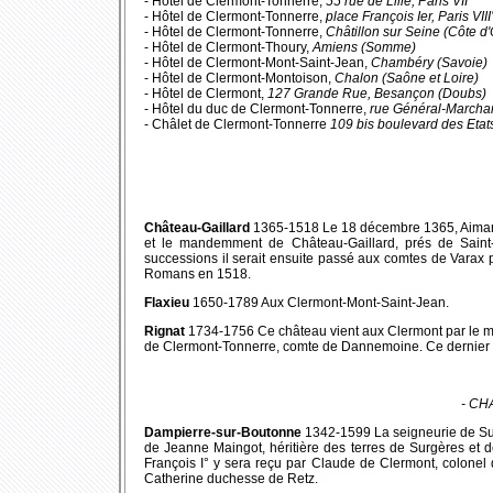
- Hôtel de Clermont-Tonnerre,
55 rue de Lille, Paris VII°
- Hôtel de Clermont-Tonnerre,
place François Ier, Paris VIII
- Hôtel de Clermont-Tonnerre,
Châtillon sur Seine (Côte d'
- Hôtel de Clermont-Thoury,
Amiens (Somme)
- Hôtel de Clermont-Mont-Saint-Jean,
Chambéry (Savoie)
- Hôtel de Clermont-Montoison,
Chalon (Saône et Loire)
- Hôtel de Clermont,
127 Grande Rue, Besançon (Doubs)
- Hôtel du duc de Clermont-Tonnerre,
rue Général-Marcha
- Châlet de Clermont-Tonnerre
109 bis boulevard des Etats
Château-Gaillard
1365-1518 Le 18 décembre 1365, Aimar d
et le mandemment de Château-Gaillard, prés de Saint-
successions il serait ensuite passé aux comtes de Varax
Romans en 1518.
Flaxieu
1650-1789 Aux Clermont-Mont-Saint-Jean.
Rignat
1734-1756 Ce château vient aux Clermont par le ma
de Clermont-Tonnerre, comte de Dannemoine. Ce dernier l
- CH
Dampierre-sur-Boutonne
1342-1599 La seigneurie de Surg
de Jeanne Maingot, héritière des terres de Surgères et 
François I° y sera reçu par Claude de Clermont, colonel 
Catherine duchesse de Retz.