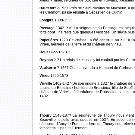
Arthur Prunier, seigneur de St André en Royans, présiden
Hautefort
?-1537 Prés de Saint-Nicolas de Macherin, à qu
les Clermont, passe ensuite à Sébastien de Gumin
Longpra
1080-1536
Passage
1342 -XV° La seigneurie du Passage est acquise
forte dont il ne reste que quelques vestiges. Un siècle plus
Pupetières
1220 Ce château a été construit au XIII° à 
Virieu, héritière de la terre et du château de Virieu.
Roussillon
1673-?
Roybon
?-? Un relais de chasse y fut contruit par les Cler
Vaulserre
?-1567 Château vendu à Humbert de Corbeau le 
Virieu
1220-1573
Viriville
1402-1427 De son origine à 1327 le château de Vri
Louise de Bressieux héritière de Bressieux, fille de Geoff
château de Virirville à Jordainne de Roussillon sa belle
1432.
Thoury
1545-187? La seigneurie de Thoury nous vient 
Beauvillier qu'elle avait épousé en 1537. En seconde no
bâtisseur d'Ancy-le-Franc. La terre de Thoury sera élevé
fort construit par les Clermont.