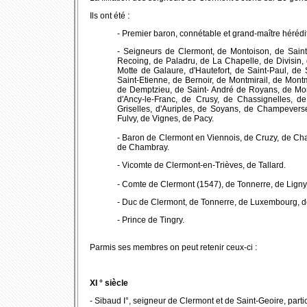
Ils ont été :
- Premier baron, connétable et grand-maître héréd
- Seigneurs de Clermont, de Montoison, de Saint
Recoing, de Paladru, de La Chapelle, de Divisin, 
Motte de Galaure, d'Hautefort, de Saint-Paul, de 
Saint-Etienne, de Bernoir, de Montmirail, de Mon
de Demptzieu, de Saint- André de Royans, de Mont
d'Ancy-le-Franc, de Crusy, de Chassignelles, d
Griselles, d'Auriples, de Soyans, de Champeverse
Fulvy, de Vignes, de Pacy.
- Baron de Clermont en Viennois, de Cruzy, de Ch
de Chambray.
- Vicomte de Clermont-en-Trièves, de Tallard.
- Comte de Clermont (1547), de Tonnerre, de Lign
- Duc de Clermont, de Tonnerre, de Luxembourg, d
- Prince de Tingry.
Parmis ses membres on peut retenir ceux-ci :
XI ° siècle
- Sibaud I°, seigneur de Clermont et de Saint-Geoire, parti