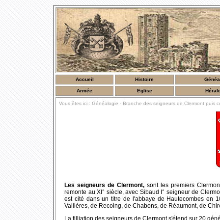
Accueil
Histoire
Généa
Armée
Eglise
Héral
Vous êtes ici :
Généalogie
- Branche des seigneurs de Clermont puis c
Les seigneurs de Clermont,
sont les premiers Clermont
remonte au XI° siècle, avec Sibaud I° seigneur de Clermont
est cité dans un titre de l'abbaye de Hautecombes en 10
Vallières, de Recoing, de Chabons, de Réaumont, de Chire
La filliation des seigneurs de Clermont s'étend sur 20 géné