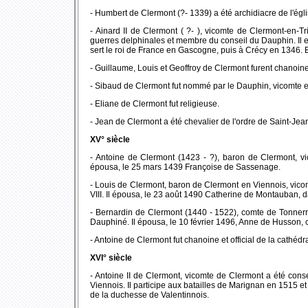
- Humbert de Clermont (?- 1339) a été archidiacre de l'égl
- Ainard II de Clermont ( ?- ), vicomte de Clermont-en-
guerres delphinales et membre du conseil du Dauphin. Il e
sert le roi de France en Gascogne, puis à Crécy en 1346. E
- Guillaume, Louis et Geoffroy de Clermont furent chanoin
- Sibaud de Clermont fut nommé par le Dauphin, vicomte e
- Eliane de Clermont fut religieuse.
- Jean de Clermont a été chevalier de l'ordre de Saint-Jean
XV° siècle
- Antoine de Clermont (1423 - ?), baron de Clermont, vic
épousa, le 25 mars 1439 Françoise de Sassenage.
- Louis de Clermont, baron de Clermont en Viennois, vicom
VIII. Il épousa, le 23 août 1490 Catherine de Montauban, 
- Bernardin de Clermont (1440 - 1522), comte de Tonnerre,
Dauphiné. Il épousa, le 10 février 1496, Anne de Husson,
- Antoine de Clermont fut chanoine et official de la cath
XVI° siècle
- Antoine II de Clermont, vicomte de Clermont a été conse
Viennois. Il participe aux batailles de Marignan en 1515 et
de la duchesse de Valentinnois.