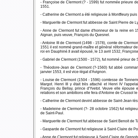
- Françoise de Clermont (? - 1599) fut nommée prieure de
1551.
- Catherine de Clermont a été religieuse à Montfleury pui
- Marguerite de Clermont fut abbesse de Saint Pierre de L
- Anne de Clermont fut dame d'honneur de la reine en 1
Aignan, puis veuve, François du Quesnel.
- Antoine III de Clermont (1498 - 1578), comte de Clermo
1551 il est nommé grand-maître et général réformateur des
roi en Dauphiné.Il avait épousé, le 13 avril 1532, François
- Gabriel de Clermont (1500 - 1572), fut nommé prieur de 
- Théodore-Jean de Clermont (?-1560) fut abbé comman
janvier 1553, il est vice-légat d'Avignon.
- Louise de Clermont (1504 - 1596) comtesse de Tonnerre,
Margot. Henri III y était très attaché et Henri IV l'appe
François du Bellay, prince d'Yvetot. Veuve elle épouse 
relations et son ambitions elle fera d'Antoine de Crussol le
- Catherine de Clermont devint abbesse de Saint-Jean-lè
- Madeleine de Clermont (?- 28 octobre 1562) fut religie
de Saint-Paul.
- Marguerite de Clermont fut abbesse de Saint Benoit de T
- Gasparde de Clermont fut religieuse à Saint-Claire de Poi
- Anne de Clermont fut religieuse à Saint-Claire de Greno