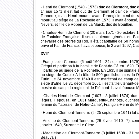
- Henri de Clermont (1540 - 1573)
duc de Clermont, duc 
1° mai 1571 il est fait duc de Clermont et pair de Franc
Tonnerre, mais Henri mourut avant l'enregistrement de so
mourut au siège de La Rochelle en 1573. Il avait épousé
Nevers, et fille de Robert de La Marck, duc de Bouillon.
- Charles-Henri de Clermont (20 mars 1571 - 20 octobre 16
de Fontaine-Française. Il sera lieutenant-général en Bou
chevalier des ordres du Roi. Il était capitaine de 50 ho
privé et Pair de France. Il avait épousé, le 2 avril 1597, 
XVII°
- François de Clermont (6 août 1601 - 24 septembre 1679)
Créqui et participa à la bataille de Pont-de-Cé en 1620.
il participe au siège de la Rochelle. En 1635 il se signale 
au siège de Corbie. A la tête de 500 gentilshommes du Da
Turin. Le 24 novembre 1640 il esr maréchal de camp des
siège d'Elne. Le 31 décembre 1661 il est fait leiutenant-g
mestre de camp du régiment de Piémont. Il avait épousé Ma
- Charles-Henri de Clermont (1607 - 8 juillet 1674) duc
légers. Il épousa, en 1631 Marguerite-Charlotte, duches
femme du ''tapissier de Notre-Dame'', François-Henri de 
- Henri de Clermont-Tonnerre (?- 25 septembre 1641) fut ch
- Antoine de Clermont-Tonnerre (29 février 1610 - ?), com
janvier 1649, Suzanne Le Clerc.
- Madeleine de Clermont-Tonnerre (8 juillet 1608 - 31 ma
Beauvais.