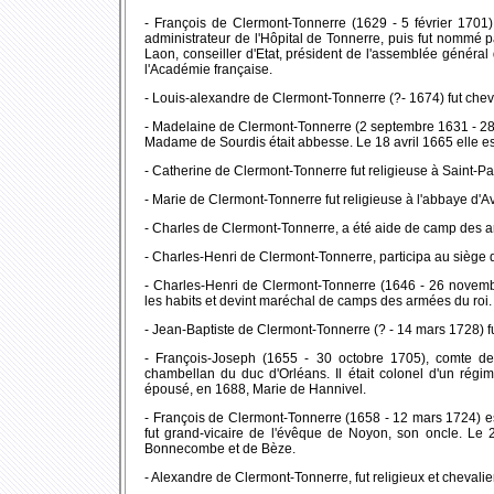
- François de Clermont-Tonnerre (1629 - 5 février 1701
administrateur de l'Hôpital de Tonnerre, puis fut nommé p
Laon, conseiller d'Etat, président de l'assemblée général 
l'Académie française.
- Louis-alexandre de Clermont-Tonnerre (?- 1674) fut cheva
- Madelaine de Clermont-Tonnerre (2 septembre 1631 - 28 m
Madame de Sourdis était abbesse. Le 18 avril 1665 elle e
- Catherine de Clermont-Tonnerre fut religieuse à Saint-P
- Marie de Clermont-Tonnerre fut religieuse à l'abbaye d'A
- Charles de Clermont-Tonnerre, a été aide de camp des 
- Charles-Henri de Clermont-Tonnerre, participa au siège 
- Charles-Henri de Clermont-Tonnerre (1646 - 26 novem
les habits et devint maréchal de camps des armées du roi. 
- Jean-Baptiste de Clermont-Tonnerre (? - 14 mars 1728) fu
- François-Joseph (1655 - 30 octobre 1705), comte de
chambellan du duc d'Orléans. Il était colonel d'un régim
épousé, en 1688, Marie de Hannivel.
- François de Clermont-Tonnerre (1658 - 12 mars 1724) es
fut grand-vicaire de l'évêque de Noyon, son oncle. Le 
Bonnecombe et de Bèze.
- Alexandre de Clermont-Tonnerre, fut religieux et chevalier