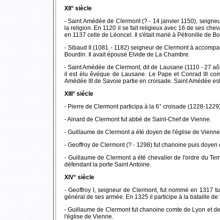
XII° siècle
- Saint Amédée de Clermont (? - 14 janvier 1150), seigneu
la religion. En 1120 il se fait religieux avec 16 de ses ch
en 1137 celle de Léoncel. Il s'était marié à Pétronille de
- Sibaud II (1081 - 1182) seigneur de Clermont à accompag
Bourdin. Il avait épousé Elvide de La Chambre.
- Saint Amédée de Clermont, dit de Lausane (1110 - 27 
il est élu êvéque de Lausane. Le Pape et Conrad III com
Amédée III de Savoie partie en croisade. Saint Amédée est f
XIII° siécle
- Pierre de Clermont participa à la 6° croisade (1228-1229
- Ainard de Clermont fut abbé de Saint-Chef de Vienne.
- Guillaume de Clermont a été doyen de l'église de Vienne
- Geoffroy de Clermont (? - 1298) fut chanoine puis doyen
- Guillaume de Clermont a été chevalier de l'ordre du Temp
défendant la porte Saint Antoine.
XIV° siècle
- Geoffroy I, seigneur de Clermont, fut nommé en 1317 t
général de ses armée. En 1325 il participe à la bataille d
- Guillaume de Clermont fut chanoine comte de Lyon et de
l'église de Vienne.