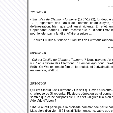
.......
12/09/2008
-
Stanislas de Clermont-Tonnerre
(1757-1792), fut député 
1792, signataire des Droits de l’homme et du citoyen, 
défénestration, bien que tout aussi violente. En effet, 
Cependant Charles Du Bus* raconte que le 10 août 1792, la
pour le jeter par la fenêtre. Affaire à suivre …
*
Charles Du Bus auteur de
: ''Stanislas de Clermont-Tonnerr
.......
08/10/2008
-
Qui est Cacilie de Clermont-Tonnerre
? Nous n'avons d'elle 
v. B.''
et la devise des Clermont :
''Si omnes ego non''.
L'ex-
Brühl. Ce Walter semble être un journaliste et écrivain alle
eut une fille, Waltrud.
.......
20/10/2008
Qui est Sibaud I de Clermont ? On sait qu'il avait plusieurs c
chartreuse de Silvebenite. Plusieurs généalogies lui donnen
semble que ce ne soit possible ! En effet Guigues III à bien 
Adèlaïde d'Albon ?
Sibaud aurait participé à la croisade commandée par le com
Mais alors d'où vient-il ? Il est difficilement concevable que 