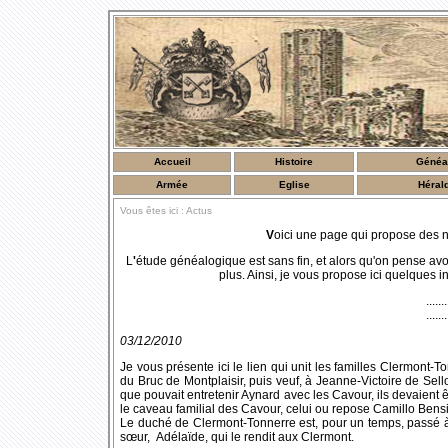
Accueil
Histoire
Généa
Armée
Eglise
Héral
Vous êtes ici : Actus
V
oici une page qui propose des nou
L
'
étude généalogique est sans fin, et alors qu'on pense avoi
plus. Ainsi, je vous propose ici quelques i
.......
.......
03/12/2010
Je vous présente ici le lien qui unit les familles Clermont
du Bruc de Montplaisir, puis veuf, à Jeanne-Victoire de Sel
que pouvait entretenir Aynard avec les Cavour, ils devaient 
le caveau familial des Cavour, celui ou repose Camillo Bensi 
Le duché de Clermont-Tonnerre est, pour un temps, passé à l
sœur, Adélaïde, qui le rendit aux Clermont.