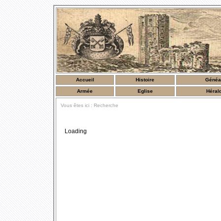
Accueil
Histoire
Généa
Armée
Eglise
Héral
Vous êtes ici : Recherche
Loading